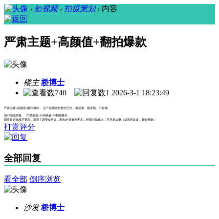
›
短视频
›
拍摄策划
›
内容
严肃主题+高颜值+翻拍爆款
楼主
桥博士
740
1
2026-3-1 18:23:49
严肃主题+高颜值+翻拍爆款， 这个是现实世界的王炸，有流量、能变现、不自嗨。
咱们能做的是： 严肃主题+AI高颜值+AI翻拍爆款
颜值肯定比线下要高，股票主题受众更多，翻拍的质量差不多，但我们低成本，且容易放量（提示词改改，新款无数）
打赏评分
全部回复
看全部
倒序浏览
沙发
桥博士