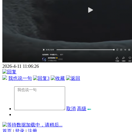
2026-4-11 11:06:26
我也说一句
3
取消
高级
数据加载中，请稍后...
首页
|
登录
|
注册