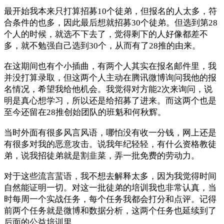
最开始我本来只打算招募10个徒弟，但报名的人太多，符
合条件的也多，因此最后想就招募30个徒弟。但选到第28
个人的时候，就选不下去了，觉得剩下的人好像都差不
多，就不勉强自己选到30个，从而有了28推的由来。
在这期间也有个小插曲，有两个人其实在报名邮件里，我
并没打算录取，但这两个人主动在腾讯微博询问我他的报
名情况，希望我给他机会。我觉得对方能2次来询问，说
明是真心想学习，所以还是给招募了进来。而这两个也是
至今还留在28推创始团队的班魁和何秋辉。
当时外面有很多风言风语，哪怕没有收一分钱，网上还是
有很多对我的恶意攻击。说我年纪轻轻，有什么资格教徒
弟，说我招徒弟就是割韭菜，弄一批免费的劳动力。
对于这些流言蜚语，我不想去解释太多，因为我觉得时间
自然能证明一切。对这一批徒弟的培训我也非常认真，当
时每周一个实战任务，每个任务我都会打分和点评。记得
前两个任务就是微博和数据分析，这两个任务也延续到了
后面的公益培训里。