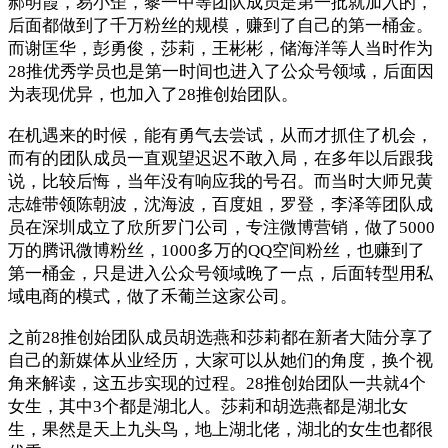
郝明霞，易小歪，黎一中等团队成员是第一批就加入的，
后面都做到了千万粉丝的规模，赚到了自己的第一桶金。
而谢匡华，彭勇俊，莎莉，王彬彬，储海洋等人当时作为
28推优秀学员也是第一时间也进入了公众号领域，后面因
为表现优异，也加入了28推创始团队。
在机遇来的时候，能有勇气去尝试，从而才抓住了机会，
而有的团队成员一直观望迟迟不敢入局，在多年以后跟我
说，比较后悔，当年没有响应我的号召。而当时大师兄黄
志雄带领陈朝波，沈海波，百度姐，罗登，李泽等团队成
员在深圳成立了欣所罗门公司，专注微博营销，做了5000
万的腾讯微博粉丝，1000多万的QQ空间粉丝，也赚到了
第一桶金，只是进入公众号领域晚了一点，后面转型用私
域电商的模式，做了禾葡兰这家公司。
之前28推创始团队成员胡选燕和莎莉都在新者大陆分享了
自己的新媒体从业经历，大家可以从她们的角度，换个视
角来解读，这五步实现的过程。28推创始团队一共就4个
女生，其中3个都是湖北人。莎莉和胡选燕都是湖北女
生，果然是天上九头鸟，地上湖北佬，湖北的女生也都很