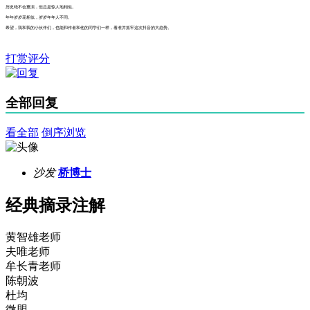
历史绝不会重演，但总是惊人地相似。
年年岁岁花相似，岁岁年年人不同。
希望，我和我的小伙伴们，也能和作者和他的同学们一样，看准并抓牢这次抖音的大趋势。
打赏评分
全部回复
看全部
倒序浏览
沙发
桥博士
经典摘录注解
黄智雄老师
夫唯老师
牟长青老师
陈朝波
杜均
微盟